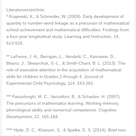
Literaturverzeichnis:
* Krajewski, K., & Schneider, W. (2009). Early development of
quantity to number-word linkage as a precursor of mathematical
school achievement and mathematical difficulties: Findings from
a four-year longitudinal study. Learning and Instruction, 19,
513-526.
** LeFevre, J.-A., Berrigan, L., Vendetti, C., Kamawar, D.,
Bisanz, J., Skwarchuk, S.-L., & Smith-Chant, B. L. (2013). The
role of executive attention in the acquisition of mathematical
skills for children in Grades 2 through 4. Journal of
Experimental Child Psychology, 114, 243-261.
*** Passolunghi, M. C., Vercelloni, B., & Schadee, H. (2007).
The precursors of mathematics learning: Working memory,
phonological ability and numerical competence. Cognitive
Development, 22, 165-184.
**** Hyde, D. C., Khanum, S., & Spelke, E. S. (2014). Brief non-