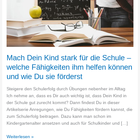
Schule
–
welche
Fähigkeiten
ihm
helfen
können
und
Mach Dein Kind stark für die Schule –
wie
welche Fähigkeiten ihm helfen können
Du
und wie Du sie förderst
sie
förderst
Steigere den Schulerfolg durch Übungen nebenher im Alltag
Ich nehme an, dass es Dir auch wichtig ist, dass Dein Kind in
der Schule gut zurecht kommt? Dann findest Du in dieser
Artikelserie Anregungen, wie Du Fähigkeiten fördern kannst, die
zum Schulerfolg beitragen. Dazu kann man schon im
Kindergartenalter ansetzen und auch für Schulkinder und […]
Weiterlesen »