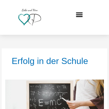
Zum
Inhalt
springen
Erfolg in der Schule
Mach
Dein
Kind
stark
für
die