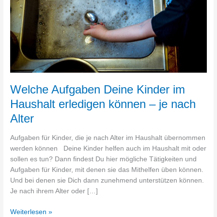
erledigen
können
–
je
nach
Alter
Welche Aufgaben Deine Kinder im
Haushalt erledigen können – je nach
Alter
Aufgaben für Kinder, die je nach Alter im Haushalt übernommen
werden können Deine Kinder helfen auch im Haushalt mit oder
sollen es tun? Dann findest Du hier mögliche Tätigkeiten und
Aufgaben für Kinder, mit denen sie das Mithelfen üben können.
Und bei denen sie Dich dann zunehmend unterstützen können.
Je nach ihrem Alter oder […]
Weiterlesen »