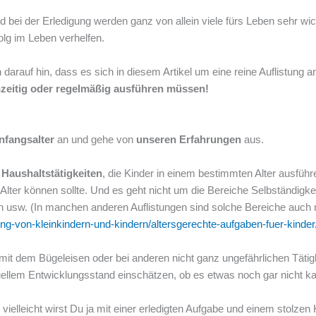
 bei der Erledigung werden ganz von allein viele fürs Leben sehr wic
olg im Leben verhelfen.
arauf hin, dass es sich in diesem Artikel um eine reine Auflistung a
ichzeitig oder regelmäßig ausführen müssen!
nfangsalter
an und gehe von
unseren Erfahrungen
aus.
r
Haushaltstätigkeiten
, die Kinder in einem bestimmten Alter ausführ
 Alter können sollte. Und es geht nicht um die Bereiche Selbständigke
 usw. (In manchen anderen Auflistungen sind solche Bereiche auch m
ung-von-kleinkindern-und-kindern/altersgerechte-aufgaben-fuer-kinder
 mit dem Bügeleisen oder bei anderen nicht ganz ungefährlichen Täti
llem Entwicklungsstand einschätzen, ob es etwas noch gar nicht kan
ielleicht wirst Du ja mit einer erledigten Aufgabe und einem stolzen