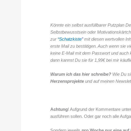
Könnte ein selbst ausfüllbarer Putzplan D
Selbstbewusstsein oder Motivationskärtche
zur
“Schatzkiste”
mit diesen wertvollen In
erste Mail zu bestätigen. Auch wenn sie v
keine E-Mail mit dem Passwort und auch 
dann kannst Du sie für 1,99€ bei mir käuf
Warum ich das hier schreibe?
Wie Du si
Herzensprojekte
und auf meinen Newsle
Achtung
! Aufgrund der Kommentare unten 
ausführen sollen. Oder gar noch alle Aufga
Sondern jeweils
pro Woche nur eine auf