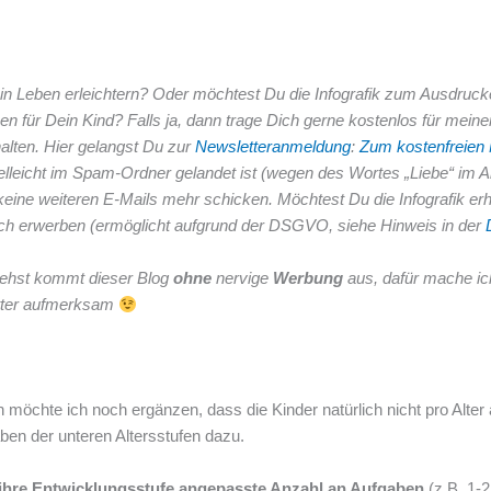
ein Leben erleichtern? Oder möchtest Du die Infografik zum Ausdruck
n für Dein Kind? Falls ja, dann trage Dich gerne kostenlos für mein
halten. Hier gelangst Du zur
Newsletteranmeldung
:
Zum kostenfreien 
ielleicht im Spam-Ordner gelandet ist (wegen des Wortes „Liebe“ im A
keine weiteren E-Mails mehr schicken.
Möchtest Du die Infografik er
lich erwerben (ermöglicht aufgrund der DSGVO, siehe Hinweis in der
ehst kommt dieser Blog
ohne
nervige
Werbung
aus, dafür mache ic
tter aufmerksam
möchte ich noch ergänzen, dass die Kinder natürlich nicht pro Alter 
ben der unteren Altersstufen dazu.
 ihre Entwicklungsstufe angepasste Anzahl an Aufgaben
(z.B. 1-2