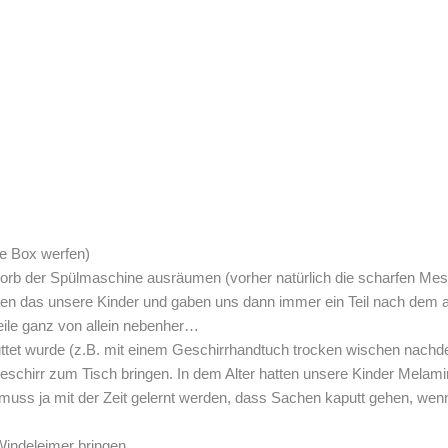
ne Box werfen)
rb der Spülmaschine ausräumen (vorher natürlich die scharfen Messe
ten das unsere Kinder und gaben uns dann immer ein Teil nach dem a
ile ganz von allein nebenher…
tet wurde (z.B. mit einem Geschirrhandtuch trocken wischen nach
schirr zum Tisch bringen. In dem Alter hatten unsere Kinder Melamin
muss ja mit der Zeit gelernt werden, dass Sachen kaputt gehen, wenn s
Windeleimer bringen