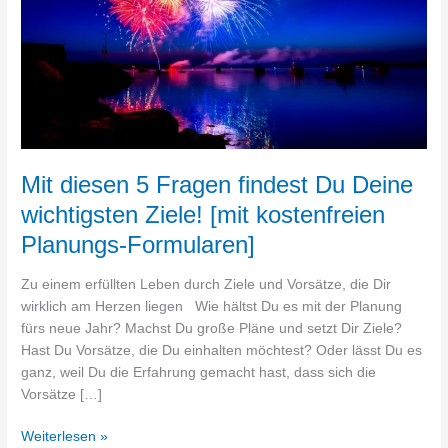
Deine
wichtigsten
Ziele!
[mit
kostenfreien
Planungs-
Formularen]
Mit diesen 5 Fragen findest Du Deine
wichtigsten Ziele! [mit kostenfreien
Planungs-Formularen]
Zu einem erfüllten Leben durch Ziele und Vorsätze, die Dir
wirklich am Herzen liegen Wie hältst Du es mit der Planung
fürs neue Jahr? Machst Du große Pläne und setzt Dir Ziele?
Hast Du Vorsätze, die Du einhalten möchtest? Oder lässt Du es
ganz, weil Du die Erfahrung gemacht hast, dass sich die
Vorsätze […]
Weiterlesen »