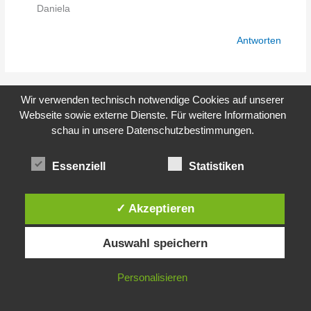
Daniela
Antworten
Wir verwenden technisch notwendige Cookies auf unserer
Webseite sowie externe Dienste. Für weitere Informationen
ANTONIA
schau in unsere Datenschutzbestimmungen.
28/04/2020 UM 13:42 UHR
Essenziell
Statistiken
Ich finde die Idee mit den Briefumschlägen total schön.
Gerade jetzt kann das aufmuntern. Für meinen Freund
habe ich mir etwas ganz besonderes einfallen lassen. Ich
✓ Akzeptieren
möchte ein Bild seiner verstorbenen Hündin auf ein Kissen
sticken lassen. Leider kann ich das nicht selbst, aber es
Auswahl speichern
gibt Unternehmen für Textilbestickung. Ich hoffe, es wird
rechtzeitig fertig.
Personalisieren
Antworten