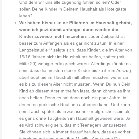
Und dem wir uns alle zugehörig fühlen sollen? Oder
sollen Deine Kinder in Deinem Haushalt als Hotelgäste
leben?
Wir haben bisher keine Pflichten im Haushalt gehabt,
wenn ich jetzt damit anfange, dann werden die
Kinder sowieso nicht mitziehen
. Jeder Zeitpunkt ist
besser zum Anfangen als es gar nicht zu tun. In einer
Langzeitstudie ** zeigte sich, dass Kinder, die im Alter von
15/16 Jahren nicht im Haushalt mit halfen, später (mit
Mitte 20) weniger erfolgreich waren. Allerdings könnte es
sein, dass die meisten dieser Kinder bis zu ihrem Auszug
überhaupt nie im Haushalt mithelfen mussten, wenn sie
es bis zu diesem Alter nicht mussten. Wenn Du nun Dein
Kind ab diesem Alter mithelfen lässt, dann könnte es ihm
noch helfen. Denn es hat dann noch ein paar Jahre, in
denen es praktische Routinen aufbauen kann. Und kann
somit auch später als Erwachsener erfolgreicher sein als
es ganz ohne Tätigkeiten im Haushalt gewesen wäre. Ja,
es wird schwierig sein, das mit Teenagern umzusetzen.
Sie können sich ja immer darauf berufen, dass es vorher
jahrelang gut ging ohne ihre Mithilfe. Aber wenn Du