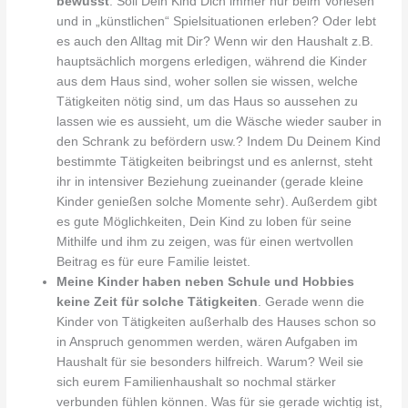
bewusst
. Soll Dein Kind Dich immer nur beim Vorlesen
und in „künstlichen“ Spielsituationen erleben? Oder lebt
es auch den Alltag mit Dir? Wenn wir den Haushalt z.B.
hauptsächlich morgens erledigen, während die Kinder
aus dem Haus sind, woher sollen sie wissen, welche
Tätigkeiten nötig sind, um das Haus so aussehen zu
lassen wie es aussieht, um die Wäsche wieder sauber in
den Schrank zu befördern usw.? Indem Du Deinem Kind
bestimmte Tätigkeiten beibringst und es anlernst, steht
ihr in intensiver Beziehung zueinander (gerade kleine
Kinder genießen solche Momente sehr). Außerdem gibt
es gute Möglichkeiten, Dein Kind zu loben für seine
Mithilfe und ihm zu zeigen, was für einen wertvollen
Beitrag es für eure Familie leistet.
Meine Kinder haben neben Schule und Hobbies
keine Zeit für solche Tätigkeiten
. Gerade wenn die
Kinder von Tätigkeiten außerhalb des Hauses schon so
in Anspruch genommen werden, wären Aufgaben im
Haushalt für sie besonders hilfreich. Warum? Weil sie
sich eurem Familienhaushalt so nochmal stärker
verbunden fühlen können. Was für sie gerade wichtig ist,