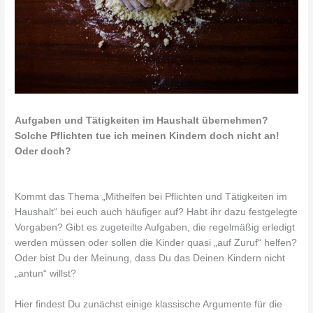
Aufgaben und Tätigkeiten im Haushalt übernehmen?
Solche Pflichten tue ich meinen Kindern doch nicht an!
Oder doch?
Kommt das Thema „Mithelfen bei Pflichten und Tätigkeiten im
Haushalt“ bei euch auch häufiger auf? Habt ihr dazu festgelegte
Vorgaben? Gibt es zugeteilte Aufgaben, die regelmäßig erledigt
werden müssen oder sollen die Kinder quasi „auf Zuruf“ helfen?
Oder bist Du der Meinung, dass Du das Deinen Kindern nicht
„antun“ willst?
Hier findest Du zunächst einige klassische Argumente für die