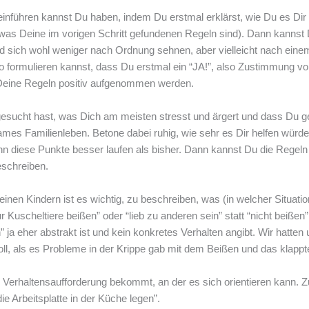
einführen kannst Du haben, indem Du erstmal erklärst, wie Du es Dir 
was Deine im vorigen Schritt gefundenen Regeln sind). Dann kannst 
 sich wohl weniger nach Ordnung sehnen, aber vielleicht nach eine
formulieren kannst, dass Du erstmal ein “JA!”, also Zustimmung vo
 Deine Regeln positiv aufgenommen werden.
sucht hast, was Dich am meisten stresst und ärgert und dass Du g
es Familienleben. Betone dabei ruhig, wie sehr es Dir helfen würde, 
nn diese Punkte besser laufen als bisher. Dann kannst Du die Regeln 
eschreiben.
leinen Kindern ist es wichtig, zu beschreiben, was (in welcher Situati
ur Kuscheltiere beißen” oder “lieb zu anderen sein” statt “nicht beiße
n” ja eher abstrakt ist und kein konkretes Verhalten angibt. Wir hatte
oll, als es Probleme in der Krippe gab mit dem Beißen und das klappt
ine Verhaltensaufforderung bekommt, an der es sich orientieren kan
e Arbeitsplatte in der Küche legen”.