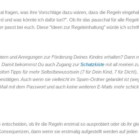
mal fragen, was ihre Vorschläge dazu wären, dass die Regeln eingeh
rd und was könnte ich dafür tun?”. Ob ihr das pauschal für alle Regel
 passt bei euch. Diese “Ideen zur Regeleinhaltung” würde ich schriftl
ichtern und Anregungen zur Förderung Deines Kindes erhalten? Dann
. Damit bekommst Du auch Zugang zur
Schatzkiste
mit all meinen zu
fort-Tipps für mehr Selbstbewusstsein (7 für Dein Kind, 7 für Dich!),
 bestätigen. Auch wenn sie vielleicht im Spam-Ordner gelandet ist (
E-Mail mit dem Passwort und auch keine weiteren E-Mails mehr schick
 entscheiden, ob ihr die Regeln erstmal so ausprobiert oder ob ihr 
sequenzen, dann wenn sie erstmalig aufgestellt werden auf jeden Fall