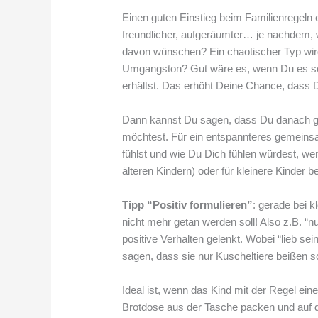
Einen guten Einstieg beim Familienregeln 
freundlicher, aufgeräumter… je nachdem, 
davon wünschen? Ein chaotischer Typ wird
Umgangston? Gut wäre es, wenn Du es so 
erhältst. Das erhöht Deine Chance, dass
Dann kannst Du sagen, dass Du danach ge
möchtest. Für ein entspannteres gemeinsam
fühlst und wie Du Dich fühlen würdest, we
älteren Kindern) oder für kleinere Kinder b
Tipp “Positiv formulieren”
: gerade bei k
nicht mehr getan werden soll! Also z.B. “n
positive Verhalten gelenkt. Wobei “lieb sei
sagen, dass sie nur Kuscheltiere beißen s
Ideal ist, wenn das Kind mit der Regel e
Brotdose aus der Tasche packen und auf di