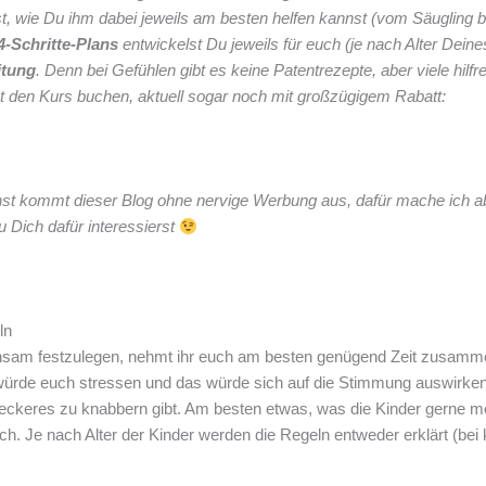
, wie Du ihm dabei jeweils am besten helfen kannst (vom Säugling 
4-Schritte-Plans
entwickelst Du jeweils für euch (je nach Alter Dei
itung
. Denn bei Gefühlen gibt es keine Patentrezepte, aber viele hilfr
st den Kurs buchen, aktuell sogar noch mit großzügigem Rabatt:
hst kommt dieser Blog ohne nervige Werbung aus, dafür mache ich a
Dich dafür interessierst
ln
am festzulegen, nehmt ihr euch am besten genügend Zeit zusammen
 würde euch stressen und das würde sich auf die Stimmung auswirken.
 Leckeres zu knabbern gibt. Am besten etwas, was die Kinder gerne 
h. Je nach Alter der Kinder werden die Regeln entweder erklärt (be