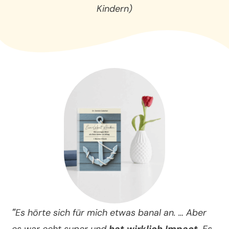
Kindern)
"
Es hörte sich für mich etwas banal an. … Aber