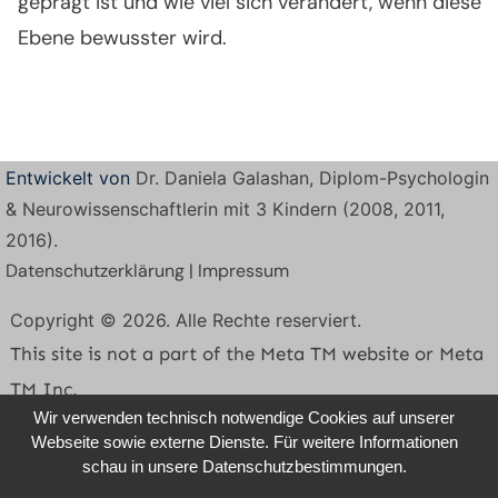
geprägt ist und wie viel sich verändert, wenn diese
Ebene bewusster wird.
Entwickelt von
Dr. Daniela Galashan, Diplom-Psychologin
& Neurowissenschaftlerin mit 3 Kindern (2008, 2011,
2016).
Datenschutzerklärung
|
Impressum
Copyright © 2026. Alle Rechte reserviert.
This site is not a part of the Meta TM website or Meta
TM Inc.
Wir verwenden technisch notwendige Cookies auf unserer
Additionally, this site is not endorsed by Meta TM in
Webseite sowie externe Dienste. Für weitere Informationen
any way.
schau in unsere Datenschutzbestimmungen.
Disclaimer: